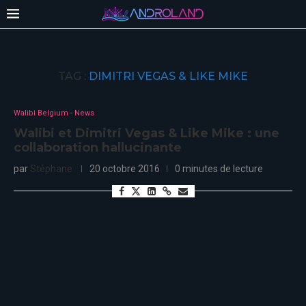
TAG :
DIMITRI VEGAS & LIKE MIKE
Walibi Belgium - News
Walibi et Dimitri Vegas & Like Mike : une
collaboration hallucinante
par
Stéphane
20 octobre 2016
0 minutes de lecture