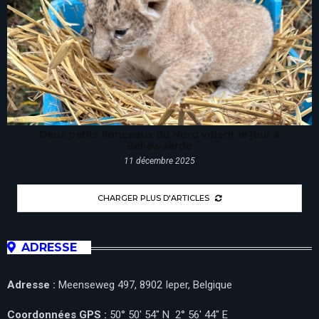
Deux petits lionceaux du Nord voient le jour à
Bellewaerde
11 décembre 2025
CHARGER PLUS D'ARTICLES
ADRESSE
Adresse :
Meenseweg 497, 8902 Ieper, Belgique
Coordonnées GPS :
50° 50′ 54″ N 2° 56′ 44″ E