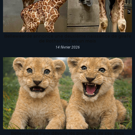
Bellewaerde annonce une deuxième naissance de girafe
de Rothschild en un mois
14 février 2026
Bellewaerde Park dévoile les prénoms de ses deux