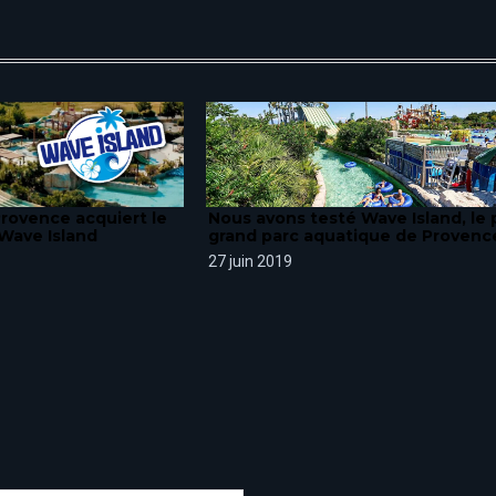
Provence acquiert le
Nous avons testé Wave Island, le 
Wave Island
grand parc aquatique de Provenc
27 juin 2019