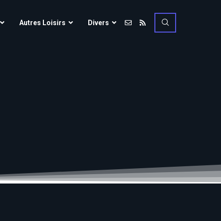
Vulcania
Autres Loisirs
Divers
Walibi Rhône-Alpes
Walt Disney Studios
Vulcania
Walygator Grand EST
Walibi Rhône-Alpes
Winnoland
Walt Disney Studios
Walygator Grand EST
Winnoland
ce