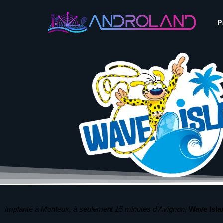
Aquascope au Futuroscope
AnimaParc
P
O’Gliss Park
Bagatelle
Wave Island
Cita Parc
Aquascope au Futuro
Cobac Parc
AnimaParc
O’Gliss Park
Denain Evasion
Bagatelle
Wave Island
Dennlys Parc
Cita Parc
Disney Adventure World
Cobac Parc
Denain Evasion
Disneyland Paris
Festyland
Dennlys Parc
Fééryland
Disney Adventure Worl
Fraispertuis-City
Disneyland Paris
Festyland
Fééryland
Implanté à Monteux, à seulement 15 minutes d’Avignon,
Wave Islan
Fraispertuis-City