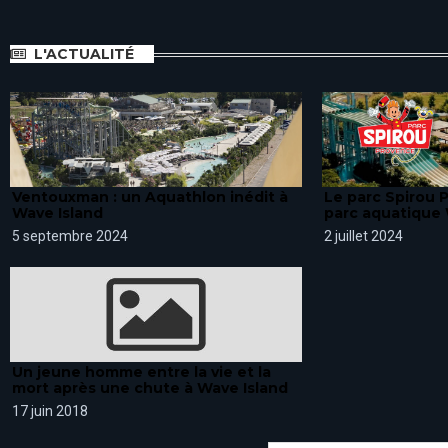
L'ACTUALITÉ
Ventouxman : un Aquathlon inédit à
Le parc Spirou 
Wave Island
parc aquatique 
5 septembre 2024
2 juillet 2024
Un jeune homme entre la vie et la
mort après une chute à Wave Island
17 juin 2018