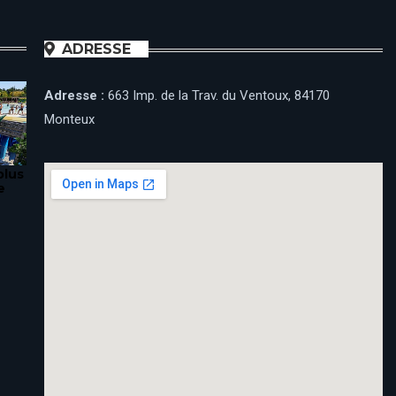
ADRESSE
Adresse :
663 Imp. de la Trav. du Ventoux, 84170
Monteux
plus
e