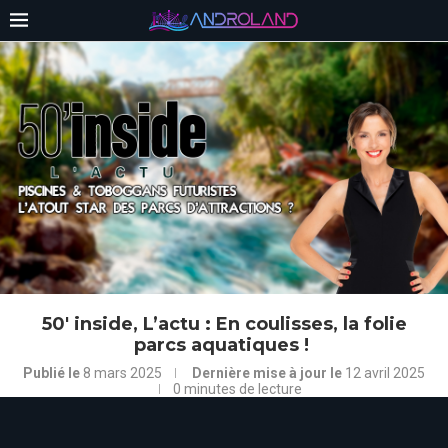
50′ inside, L’actu : En coulisses, la folie
parcs aquatiques ! ⁣
Publié le
8 mars 2025
Dernière mise à jour le
12 avril 2025
0 minutes de lecture