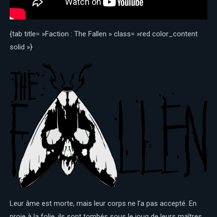
{tab title= »Faction : The Fallen » class= »red color_content
solid »}
Leur âme est morte, mais leur corps ne l’a pas accepté. En
proie à la folie, ils sont tombés sous le joug de leurs maîtres,