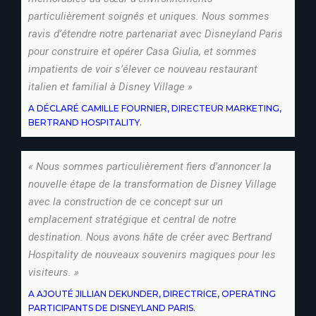
particulièrement soignés et uniques. Nous sommes
ravis d’étendre notre partenariat avec Disneyland Paris
pour construire et opérer Casa Giulia, et sommes
impatients de voir s’élever ce nouveau restaurant
italien et familial à Disney Village »
A DÉCLARÉ CAMILLE FOURNIER, DIRECTEUR MARKETING,
BERTRAND HOSPITALITY.
« Nous sommes particulièrement fiers d’annoncer la
nouvelle étape de la transformation de Disney Village
avec la construction de ce concept sur un
emplacement stratégique et central de notre
destination. Nous avons hâte de créer avec Bertrand
Hospitality de nouveaux souvenirs magiques pour les
visiteurs. »
A AJOUTÉ JILLIAN DEKUNDER, DIRECTRICE, OPERATING
PARTICIPANTS DE DISNEYLAND PARIS.