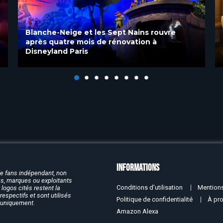
Blanche-Neige et les Sept Nains rouvre
après quatre mois de rénovation à
Disneyland Paris
Informations
de fans indépendant, non
rcs, marques ou exploitants
Conditions d’utilisation
Mentions
logos cités restent la
respectifs et sont utilisés
Politique de confidentialité
À pr
f uniquement.
Amazon Alexa