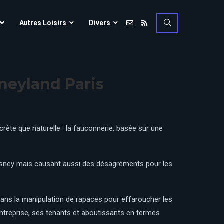
Vulcania
Autres Loisirs
Divers
Walibi Rhône-Alpes
Walt Disney Studios
Vulcania
Walygator Grand EST
neyland Paris
Walibi Rhône-Alpes
Winnoland
Walt Disney Studios
Walygator Grand EST
ète que naturelle : la fauconnerie, basée sur une
Winnoland
ce
Disney mais causant aussi des désagréments pour les
 dans la manipulation de rapaces pour effaroucher les
entreprise, ses tenants et aboutissants en termes