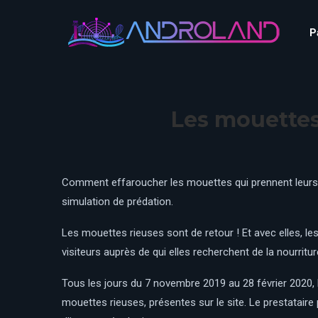
Aquascope au Futuroscope
AnimaParc
P
O’Gliss Park Vendée
Bagatelle
Wave Island
Cita Parc
Aquascope au Futuro
Cobac Parc
AnimaParc
O’Gliss Park Vendée
Les mouettes
Denain Evasion
Bagatelle
Wave Island
Dennlys Parc
Cita Parc
Disney Adventure World
Cobac Parc
Denain Evasion
Comment effaroucher les mouettes qui prennent leurs qu
Disneyland Paris
simulation de prédation.
Festyland
Dennlys Parc
Fééryland
Disney Adventure Worl
Les mouettes rieuses sont de retour ! Et avec elles, 
Fraispertuis-City
Disneyland Paris
visiteurs auprès de qui elles recherchent de la nourritur
Festyland
Tous les jours du 7 novembre 2019 au 28 février 2020, 
Fééryland
mouettes rieuses, présentes sur le site. Le prestatair
Fraispertuis-City