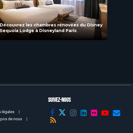
Découvrez les chambres rénovées du Disney
Disney
Sequoia Lodge à Disneyland Paris
avec u
SUIVEZ-NOUS
 légales
opos de nous