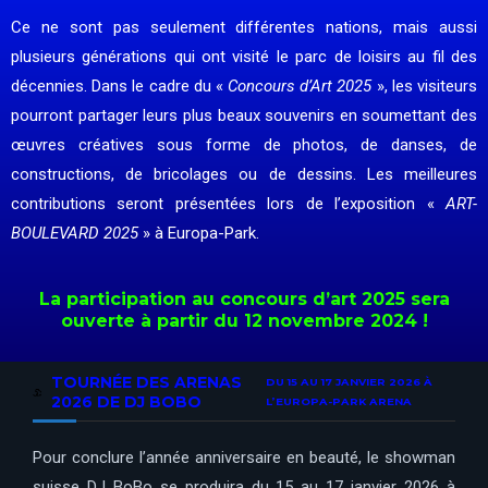
Ce ne sont pas seulement différentes nations, mais aussi
plusieurs générations qui ont visité le parc de loisirs au fil des
décennies. Dans le cadre du «
Concours d’Art 2025
», les visiteurs
pourront partager leurs plus beaux souvenirs en soumettant des
œuvres créatives sous forme de photos, de danses, de
constructions, de bricolages ou de dessins. Les meilleures
contributions seront présentées lors de l’exposition «
ART-
BOULEVARD 2025
» à Europa-Park.
La participation au concours d’art 2025 sera
ouverte à partir du 12 novembre 2024 !
TOURNÉE DES ARENAS
DU 15 AU 17 JANVIER 2026 À
2026 DE DJ BOBO
L’EUROPA-PARK ARENA
Pour conclure l’année anniversaire en beauté, le showman
suisse DJ BoBo se produira du 15 au 17 janvier 2026 à