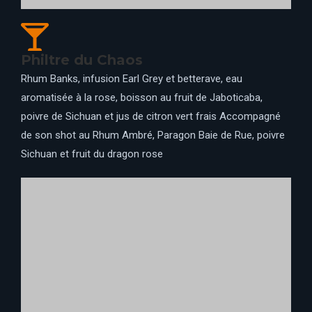
Macarons parfum caramel beurre salé
📍 SKYLINE