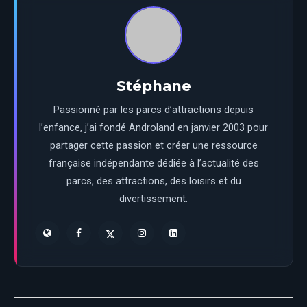
Nectar Diabolique
Purées de myrtilles et d'oranges sanguines, nectar de
mangue, Fanta orange, sirop de citrouille épicée
DISNEYLANDPARIS
HALLOWEEN
PARTAGER