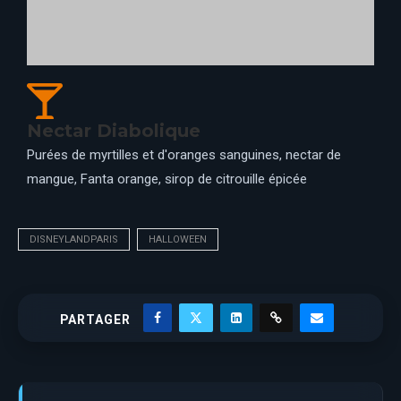
Breuvage Pleine Lune
Bière Guinness, liqueur Fireball, soda à l'orange, sirop de
cerise griotte