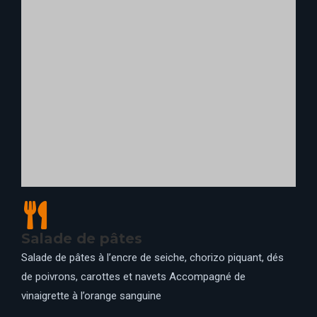
Burger Chauve-Sour’hiii
Steak haché de bœuf charolais, fromage Pepper Jack,
bacon, tomate, salade de butternut, roquette, et pickles de
trompettes de la mort, oignons rouges à l'huile de courge,
Doritos sweet chili® et crème au poivre fumé
Accompagné de frites de patates douces, gnocchis de
pomme de terre violette et graines de courges
📍 CROCKETT’S TAVERN, CHUCK WAGON CAFE, LA
CANTINA, HUNTER'S GRILL, CAPE COD,
DOWNTOWN RESTAURANT, PLAZA GARDENS
RESTAURANT, PYM KITCHEN, LA GRANGE