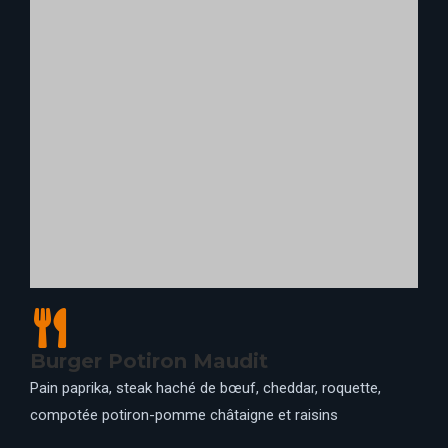
Mousse potiron et crème
mascarpone
Mousse potiron et crème mascarpone
📍 CAFÉ HYPERION, RESTAURANT EN COULISSE
Menu 3 disponible pour 17€
: Burger Potiron Maudit +
Frites + Boisson fraîche (50cl)