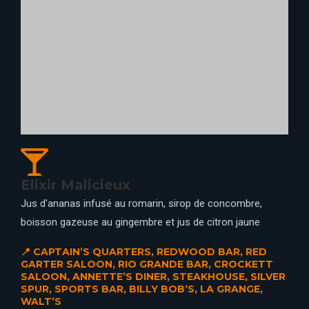
Philtre du Chaos
Rhum Banks, infusion Earl Grey et betterave, eau
aromatisée à la rose, boisson au fruit de Jaboticaba,
poivre de Sichuan et jus de citron vert frais Accompagné
de son shot au Rhum Ambré, Paragon Baie de Rue, poivre
Sichuan et fruit du dragon rose