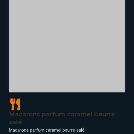
Tentations des Méchants Disney
Assortiment de pâtisseries.
3 pâtisseries : 7,50 €
5 pâtisseries :12 €
📍 CROCKETT’S TAVERN, CHUCK WAGON CAFE, LA
CANTINA, HUNTER'S GRILL, CAPE COD,
DOWNTOWN RESTAURANT, PLAZA GARDENS
RESTAURANT, PYM KITCHEN, LA GRANGE,
RESTAURANT AGRABAH CAFÉ