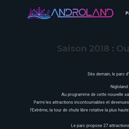
Aquascope au Futuroscope
AnimaParc
P
O’Gliss Park
Bagatelle
Wave Island
Cita Parc
Aquascope au Futuro
Cobac Parc
AnimaParc
O’Gliss Park
Saison 2018 : Ou
Denain Evasion
Bagatelle
Wave Island
Dennlys Parc
Cita Parc
Disney Adventure World
Cobac Parc
Denain Evasion
Dès demain, le parc d’
Disneyland Paris
Festyland
Dennlys Parc
Nigloland
Fééryland
Disney Adventure Worl
Au programme de cette nouvelle sais
Fraispertuis-City
Disneyland Paris
Parmi les attractions incontournables et devenues c
Festyland
l’Extrême, la tour de chute libre rotative la plus h
Fééryland
Le parc propose 27 attractions
Fraispertuis-City