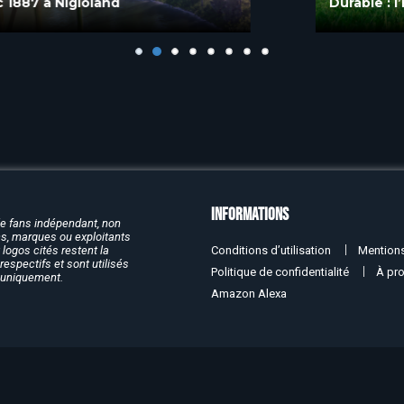
Durable : l’Émotion Responsable » en 2026
Informations
de fans indépendant, non
rcs, marques ou exploitants
Conditions d’utilisation
Mentions
logos cités restent la
respectifs et sont utilisés
Politique de confidentialité
À pr
f uniquement.
Amazon Alexa