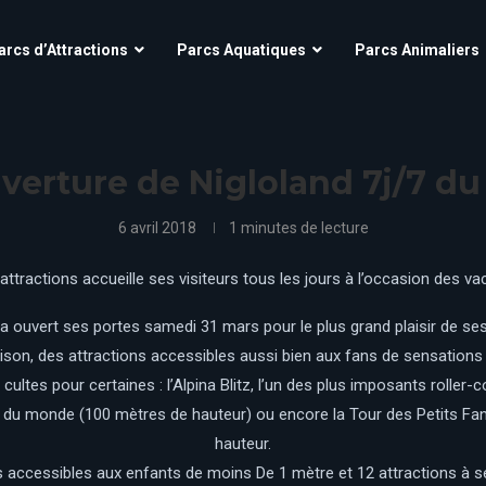
Aqua’Fun Park à Cobac Parc
OK CORRAL
arcs d’Attractions
Parcs Aquatiques
Parcs Animaliers
Futuroscope
Village Nature – Aqualagon
O’Fun Park
Grinyland
Parc Astérix
Kingoland
scope
Aqua’Fun Park à Cobac Parc
Parc Des Combes
OK CORRAL
La Mer de Sable
Futuroscope
Village Nature – Aqualagon
verture de Nigloland 7j/7 du 
Parc Du Bocasse
O’Fun Park
La Récré des 3 Curés
Grinyland
Parc Astérix
Kingoland
Parc Saint Paul
Le Jardin d’acclimatation
6 avril 2018
1 minutes de lecture
Parc Spirou Provence
Parc Des Combes
Le Pal
La Mer de Sable
Puy Du Fou
Parc Du Bocasse
attractions accueille ses visiteurs tous les jours à l’occasion des 
Le parc du Petit Prince
La Récré des 3 Curés
Mirapolis
Parc Saint Paul
Le Jardin d’acclimatation
 a ouvert ses portes samedi 31 mars pour le plus grand plaisir de ses 
Parc Spirou Proven
d
Le Pal
Nigloland
on, des attractions accessibles aussi bien aux fans de sensations fo
Puy Du Fou
Le parc du Petit Prince
ultes pour certaines : l’Alpina Blitz, l’un des plus imposants roller
Mirapolis
aute du monde (100 mètres de hauteur) ou encore la Tour des Petits 
hauteur.
Nigloland
 accessibles aux enfants de moins De 1 mètre et 12 attractions à s