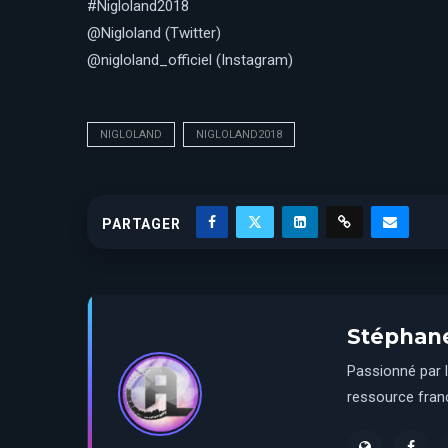
#Nigloland2018
@Nigloland (Twitter)
@nigloland_officiel (Instagram)
NIGLOLAND
NIGLOLAND2018
PARTAGER
Stéphan
Passionné par l
ressource franç