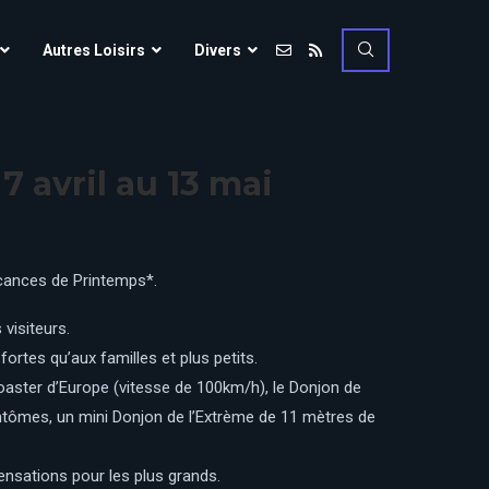
Vulcania
Autres Loisirs
Divers
Walibi Rhône-Alpes
Walt Disney Studios
Vulcania
Walygator Grand EST
7 avril au 13 mai
Walibi Rhône-Alpes
Winnoland
Walt Disney Studios
Walygator Grand EST
vacances de Printemps*.
Winnoland
visiteurs.
ce
rtes qu’aux familles et plus petits.
-coaster d’Europe (vitesse de 100km/h), le Donjon de
Fantômes, un mini Donjon de l’Extrème de 11 mètres de
ensations pour les plus grands.