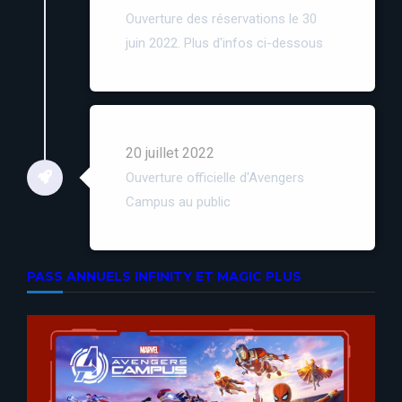
Ouverture des réservations le 30
juin 2022. Plus d'infos ci-dessous
20 juillet 2022
Ouverture officielle d'Avengers
Campus au public
PASS ANNUELS INFINITY ET MAGIC PLUS