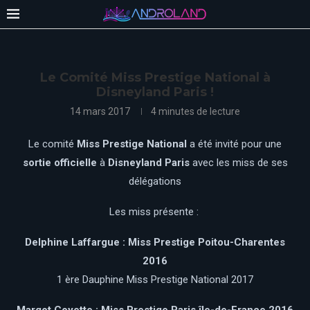
Le Comité Miss Prestige National à
Disneyland Paris !
14 mars 2017
4 minutes de lecture
Le comité
Miss Prestige National
a été invité pour une
sortie officielle
à
Disneyland Paris
avec les miss de ses
délégations
Les miss présente :
Delphine Laffargue : Miss Prestige Poitou-Charentes
2016
1 ère Dauphine Miss Prestige National 2017
Margot Coyette : Miss Prestige Paris île-de-France 2016