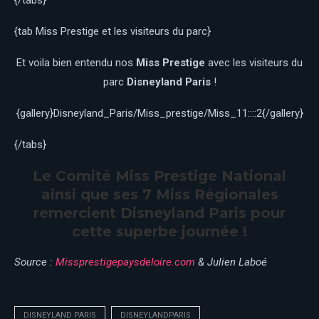
{tab Miss Prestige et les visiteurs du parc}
Et voila bien entendu nos
Miss Prestige
avec les visiteurs du
parc
Disneyland Paris
!
{gallery}Disneyland_Paris/Miss_prestige/Miss_11::::2{/gallery}
{/tabs}
Le
Comité Miss Prestige National
ainsi que ses
7 Miss Régionales
remercient
Disneyland Paris
pour
cette superbe journée !
Source :
Missprestigepaysdeloire.com
& Julien Laboé
DISNEYLAND PARIS
DISNEYLANDPARIS