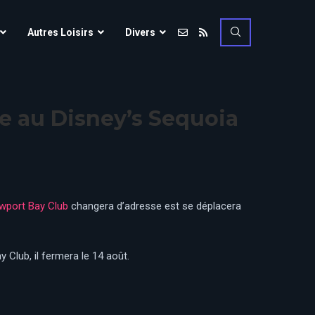
Vulcania
Autres Loisirs
Divers
Walibi Rhône-Alpes
Walt Disney Studios
Vulcania
Walygator Grand EST
ce au Disney’s Sequoia
Walibi Rhône-Alpes
Winnoland
Walt Disney Studios
Walygator Grand EST
Winnoland
ewport Bay Club
changera d’adresse est se déplacera
ce
Club, il fermera le 14 août.