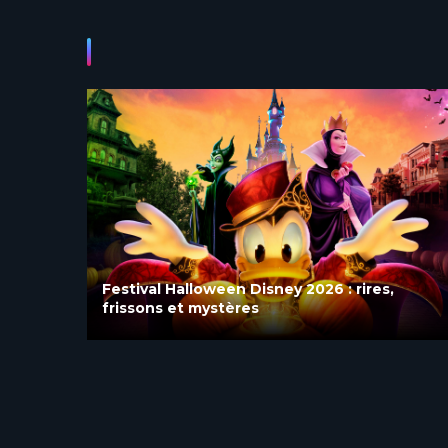
Blanche-Neige et les Sept Nains rouvre
après quatre mois de rénovation à
Disneyland Paris