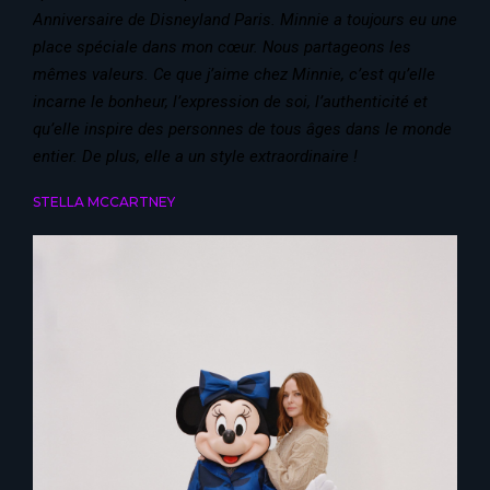
Anniversaire de Disneyland Paris. Minnie a toujours eu une
place spéciale dans mon cœur. Nous partageons les
mêmes valeurs. Ce que j’aime chez Minnie, c’est qu’elle
incarne le bonheur, l’expression de soi, l’authenticité et
qu’elle inspire des personnes de tous âges dans le monde
entier. De plus, elle a un style extraordinaire !
STELLA MCCARTNEY