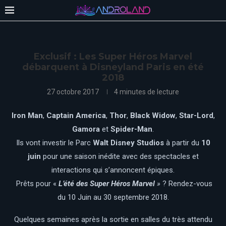
Exclusif : Les Super Héros Marvel
débarquent à Disneyland Paris en été
2018
27 octobre 2017
4 minutes de lecture
Iron Man
,
Captain America
,
Thor
,
Black Widow
,
Star-Lord
,
Gamora
et
Spider-Man
.
Ils vont investir le Parc
Walt Disney Studios
à partir du
10
juin
pour une saison inédite avec des spectacles et
interactions qui s’annoncent épiques.
Prêts pour «
L’été des Super Héros Marvel
»
? Rendez-vous
du 10 Juin au 30 septembre 2018.
Quelques semaines après la sortie en salles du très attendu