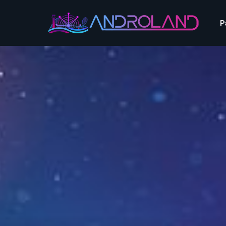
Aquascope au Futuroscope
AnimaParc
P
O’Gliss Park Vendée
Bagatelle
Wave Island
Cita Parc
Aquascope au Futuro
Cobac Parc
AnimaParc
O’Gliss Park Vendée
Denain Evasion
Bagatelle
Wave Island
Dennlys Parc
Cita Parc
Disney Adventure World
Cobac Parc
Denain Evasion
Disneyland Paris
Festyland
Dennlys Parc
Fééryland
Disney Adventure Worl
Fraispertuis-City
Disneyland Paris
Festyland
Fééryland
Fraispertuis-City