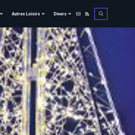
Vulcania
Autres Loisirs
Divers
Walibi Rhône-Alpes
Walt Disney Studios
Vulcania
Walygator Grand EST
Walibi Rhône-Alpes
Winnoland
Walt Disney Studios
Walygator Grand EST
Winnoland
ce