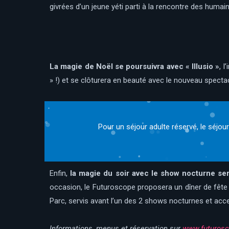
givrées d’un jeune yéti parti à la rencontre des humain
La magie de Noël se poursuivra avec « Illusio »
, 
» !) et se clôturera en beauté avec le nouveau spectac
Pour un séjour adulte réservé, le séjou
Enfin,
la magie du soir avec le show nocturne ser
occasion, le Futuroscope proposera un dîner de fête 
Parc, servis avant l’un des 2 shows nocturnes et acc
Informations, menus et réservation sur
www.futuros