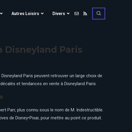
Vulcania
Autres Loisirs
Divers
Walibi Rhône-Alpes
Walt Disney Studios
Vulcania
Walygator Grand EST
 à Disneyland Paris
Walibi Rhône-Alpes
Winnoland
Walt Disney Studios
Walygator Grand EST
de Disneyland Paris peuvent retrouver un large choix de
Winnoland
, décalés et tendances en vente à Disneyland Paris.
ce
e
t Parr, plus connu sous le nom de M. Indestructible.
ives de Disney•Pixar, pour mettre au point ce produit.