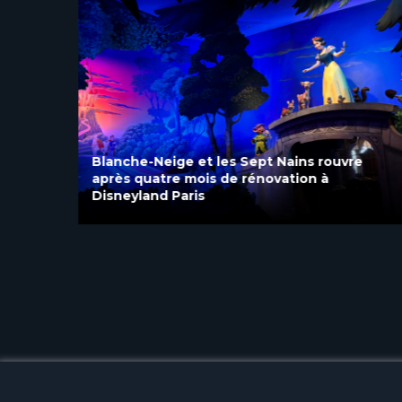
Blanche-Neige et les Sept Nains rouvre
après quatre mois de rénovation à
Disneyland Paris