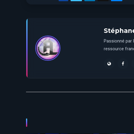
Stéphan
Passionné par l
ressource franç