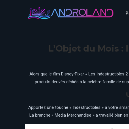
Aquascope au Futuroscope
AnimaParc
P
O’Gliss Park
Bagatelle
Wave Island
Cita Parc
Aquascope au Futuro
Cobac Parc
AnimaParc
O’Gliss Park
L’Objet du Mois : 
Denain Evasion
Bagatelle
Wave Island
Dennlys Parc
Cita Parc
Disney Adventure World
Cobac Parc
Denain Evasion
Alors que le film Disney•Pixar « Les Indestructibles 2
Disneyland Paris
produits dérivés dédiés à la célèbre famille de su
Festyland
Dennlys Parc
Fééryland
Disney Adventure Worl
Fraispertuis-City
Disneyland Paris
Apportez une touche « Indestructibles » à votre sma
Festyland
La branche « Media Merchandise » a travaillé bien en 
Fééryland
Fraispertuis-City