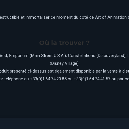
ndestructible et immortaliser ce moment du côté de Art of Animation (
Où la trouver ?
West, Emporium (Main Street U.S.A.), Constellations (Discoveryland)
(Disney Village).
oduit présenté ci-dessus est également disponible par la vente à dis
par téléphone au +33(0)1.64.74.20.85 ou +33(0)1.64.74.41.57 ou par co