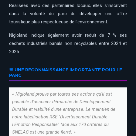
Réalisées avec des partenaires locaux, elles s’inscrivent
dans la volonté du parc de développer une offre
touristique plus respectueuse de l’environnement.
Nigloland indique également avoir réduit de 7 % ses
déchets industriels banals non recyclables entre 2024 et
2025.
💬 UNE RECONNAISSANCE IMPORTANTE POUR LE
PARC
« Nigloland prouve par toutes ses actions qu'il est
possible d'associer démarche de Développement
Durable et viabilité d'une entreprise. Le maintien de
notre labellisation RSE "Divertissement Durable :
l'Émotion Responsable" face aux 170 critères du
SNELAC est une grande fierté. »