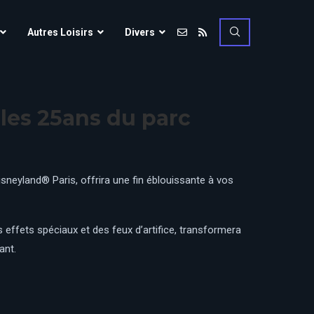
Vulcania
Autres Loisirs
Divers
Walibi Rhône-Alpes
Walt Disney Studios
Vulcania
Walygator Grand EST
les 25ans du parc
Walibi Rhône-Alpes
Winnoland
Walt Disney Studios
Walygator Grand EST
sneyland® Paris, offrira une fin éblouissante à vos
Winnoland
ce
 effets spéciaux et des feux d’artifice, transformera
ant.