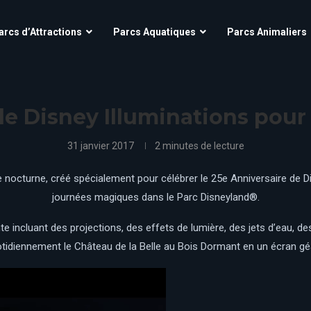
Aqua’Fun Park à Cobac Parc
OK CORRAL
arcs d’Attractions
Parcs Aquatiques
Parcs Animaliers
Futuroscope
Village Nature – Aqualagon
O’Fun Park
Grinyland
Parc Astérix
Kingoland
scope
Aqua’Fun Park à Cobac Parc
Parc Des Combes
OK CORRAL
La Mer de Sable
Futuroscope
Village Nature – Aqualagon
e Disney Illuminations pour 
Parc Du Bocasse
O’Fun Park
La Récré des 3 Curés
Grinyland
Parc Astérix
Kingoland
Parc Saint Paul
Le Jardin d’acclimatation
31 janvier 2017
2 minutes de lecture
Parc Spirou Provence
Parc Des Combes
Le Pal
La Mer de Sable
Puy Du Fou
Parc Du Bocasse
nocturne, créé spécialement pour célébrer le 25e Anniversaire de Di
Le parc du Petit Prince
La Récré des 3 Curés
journées magiques dans le Parc Disneyland®.
Mirapolis
Parc Saint Paul
Le Jardin d’acclimatation
Parc Spirou Proven
d
Le Pal
Nigloland
 incluant des projections, des effets de lumière, des jets d’eau, des
Puy Du Fou
Le parc du Petit Prince
tidiennement le Château de la Belle au Bois Dormant en un écran gé
Mirapolis
Nigloland