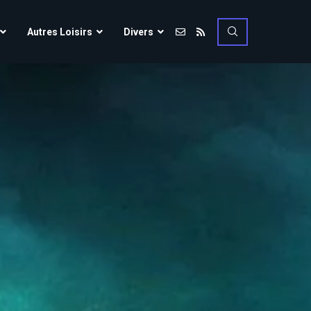
Vulcania
Autres Loisirs
Divers
Walibi Rhône-Alpes
Walt Disney Studios
Vulcania
Walygator Grand EST
Walibi Rhône-Alpes
Winnoland
Walt Disney Studios
Walygator Grand EST
Winnoland
ce