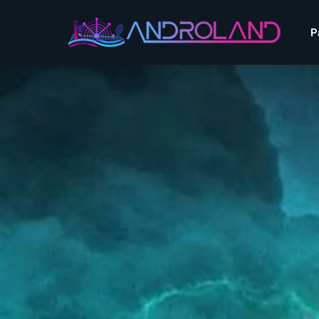
Aquascope au Futuroscope
AnimaParc Occitanie
P
O’Gliss Park
Bagatelle
Wave Island
Cita Parc
Aquascope au Futuro
Cobac Parc
AnimaParc Occitanie
O’Gliss Park
Denain Evasion
Bagatelle
Wave Island
Dennlys Parc
Cita Parc
Disney Adventure World
Cobac Parc
Denain Evasion
Disneyland Paris
Festyland
Dennlys Parc
Fééryland
Disney Adventure Worl
Fraispertuis-City
Disneyland Paris
Festyland
Fééryland
Fraispertuis-City