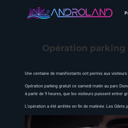
Aquascope au Futuroscope
AnimaParc
P
O’Gliss Park
Bagatelle
Wave Island
Cita Parc
Aquascope au Futuro
Cobac Parc
AnimaParc
O’Gliss Park
Opération parking g
Denain Evasion
Bagatelle
Wave Island
Dennlys Parc
Cita Parc
Disney Adventure World
Cobac Parc
Denain Evasion
Une centaine de manifestants ont permis aux visiteurs 
Disneyland Paris
Festyland
Dennlys Parc
Opération parking gratuit ce samedi matin au parc Disney
Fééryland
Disney Adventure Worl
à partir de 9 heures, que les visiteurs puissent entrer 
Fraispertuis-City
Disneyland Paris
L’opération a été arrêtée en fin de matinée. Les Gilets ja
Festyland
Fééryland
Fraispertuis-City