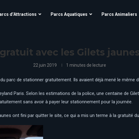
Aqua’Fun Park à Cobac Parc
OK CORRAL
arcs d’Attractions
Parcs Aquatiques
Parcs Animaliers
Futuroscope
Village Nature – Aqualagon
O’Fun Park
Grinyland
Parc Astérix
Kingoland
scope
Aqua’Fun Park à Cobac Parc
Parc Des Combes
OK CORRAL
La Mer de Sable
Futuroscope
Village Nature – Aqualagon
ratuit avec les Gilets jaune
Parc Du Bocasse
O’Fun Park
La Récré des 3 Curés
Grinyland
Parc Astérix
Kingoland
Parc Saint Paul
Le Jardin d’acclimatation
22 juin 2019
1 minutes de lecture
Parc Spirou Provence
Parc Des Combes
Le Pal
La Mer de Sable
Puy Du Fou
Parc Du Bocasse
du parc de stationner gratuitement. Ils avaient déjà mené le même di
Le parc du Petit Prince
La Récré des 3 Curés
Mirapolis
Parc Saint Paul
Le Jardin d’acclimatation
land Paris. Selon les estimations de la police, une centaine de Gilet
Parc Spirou Proven
d
Le Pal
Nigloland
gratuitement sans avoir à payer leur stationnement pour la journée.
Puy Du Fou
Le parc du Petit Prince
unes ont fini par quitter le site, ce qui a mis un terme à la gratuité d
Mirapolis
Nigloland