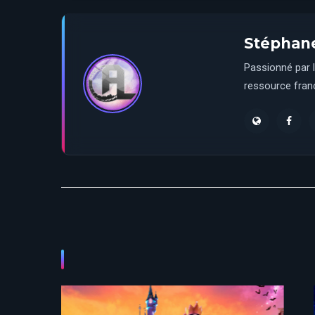
Stéphan
Passionné par l
ressource franç