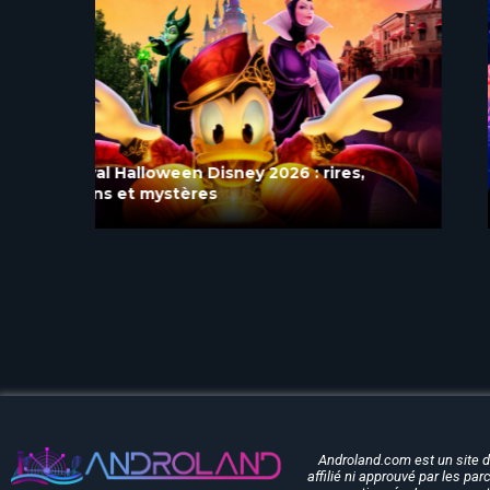
Blanche-Neige et les Sept Nains rouvre
après quatre mois de rénovation à
Disneyland Paris
Androland.com est un site 
affilié ni approuvé par les pa