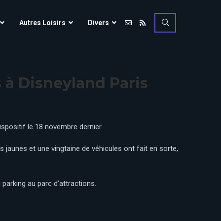
Vulcania
Autres Loisirs
Divers
Walibi Rhône-Alpes
Walt Disney Studios
Vulcania
Walygator Grand EST
s à Disneyland Paris
Walibi Rhône-Alpes
Winnoland
Walt Disney Studios
Walygator Grand EST
spositif le 18 novembre dernier.
Winnoland
s jaunes et une vingtaine de véhicules ont fait en sorte,
ce
u parking au parc d’attractions.