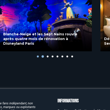
Découvrez les chambres rénovées du Disney
Sequoia Lodge à Disneyland Paris
Informations
de fans indépendant, non
rcs, marques ou exploitants