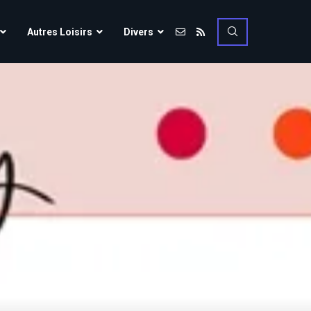
Vulcania
Autres Loisirs
Divers
Walibi Rhône-Alpes
Walt Disney Studios
Vulcania
Walygator Grand EST
Walibi Rhône-Alpes
Winnoland
Walt Disney Studios
Walygator Grand EST
Winnoland
ce