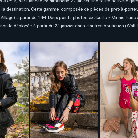
s à Pois
) sera lancée ce dimanche 22 janvier une toute nouvelle g
 la destination. Cette gamme, composée de pièces de prêt-à-porter, d
illage) à partir de 14H. Deux points photos exclusifs « Minnie Paris »
uite déployée à partir du 23 janvier dans d’autres boutiques (Walt 