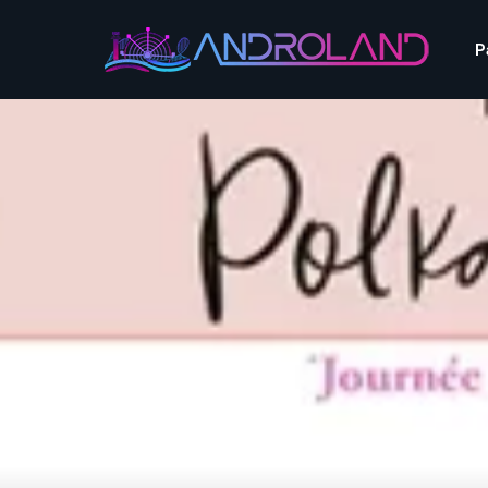
Aquascope au Futuroscope
AnimaParc
P
O’Gliss Park
Bagatelle
Wave Island
Cita Parc
Aquascope au Futuro
Cobac Parc
AnimaParc
O’Gliss Park
Denain Evasion
Bagatelle
Wave Island
Dennlys Parc
Cita Parc
Disney Adventure World
Cobac Parc
Denain Evasion
Disneyland Paris
Festyland
Dennlys Parc
Fééryland
Disney Adventure Worl
Fraispertuis-City
Disneyland Paris
Festyland
Fééryland
Fraispertuis-City