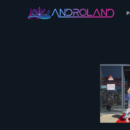
Aquascope au Futuroscope
AnimaParc
P
O’Gliss Park
Bagatelle
Wave Island
Cita Parc
Aquascope au Futuro
Cobac Parc
AnimaParc
O’Gliss Park
Denain Evasion
Bagatelle
Wave Island
Dennlys Parc
Cita Parc
Disney Adventure World
Cobac Parc
Denain Evasion
Disneyland Paris
Festyland
Dennlys Parc
Fééryland
Disney Adventure Worl
Fraispertuis-City
Disneyland Paris
Festyland
Fééryland
Fraispertuis-City