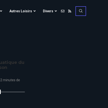
Vulcania
Autres Loisirs
Divers
Walibi Rhône-Alpes
Walt Disney Studios
Vulcania
Walygator Grand EST
Walibi Rhône-Alpes
Winnoland
Walt Disney Studios
Walygator Grand EST
quatique du
Winnoland
 son
ce
2 minutes de