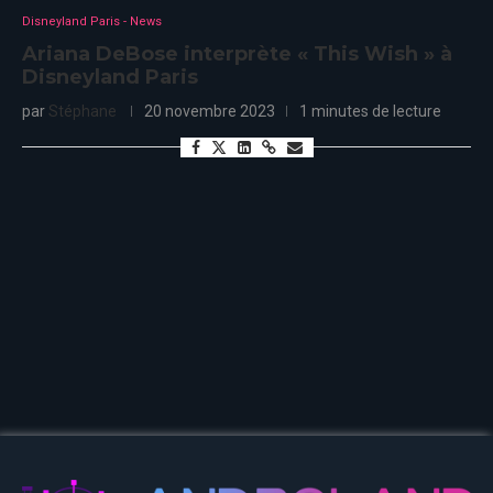
Disneyland Paris - News
Ariana DeBose interprète « This Wish » à
Disneyland Paris
par
Stéphane
20 novembre 2023
1 minutes de lecture