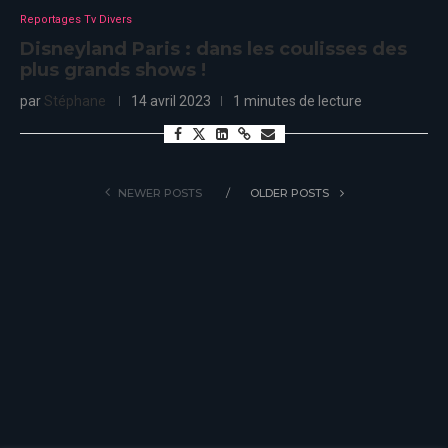
Reportages Tv Divers
Disneyland Paris : dans les coulisses des
plus grands shows !
par
Stéphane
14 avril 2023
1 minutes de lecture
NEWER POSTS
OLDER POSTS