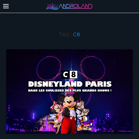
TAG :
C8