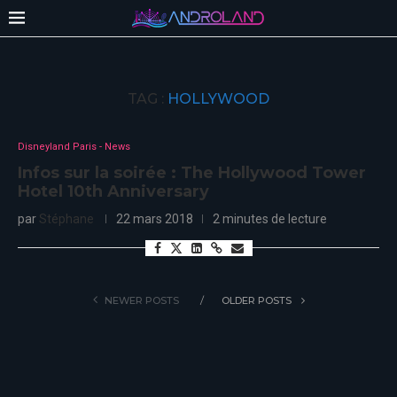
TAG :
HOLLYWOOD
Disneyland Paris - News
Infos sur la soirée : The Hollywood Tower
Hotel 10th Anniversary
par
Stéphane
22 mars 2018
2 minutes de lecture
NEWER POSTS
OLDER POSTS