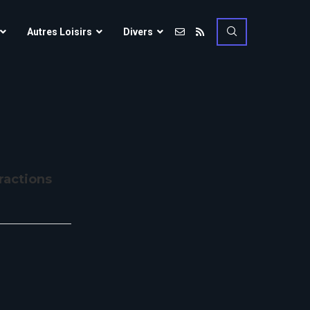
Vulcania
Autres Loisirs
Divers
Walibi Rhône-Alpes
Walt Disney Studios
Vulcania
Walygator Grand EST
Walibi Rhône-Alpes
Winnoland
Walt Disney Studios
Walygator Grand EST
ractions
Winnoland
ce