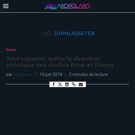
TAG :
JOHNLASSETER
Divers
John Lasseter quitte la direction
artistique des studios Pixar et Disney
par
Stéphane
10 juin 2018
2 minutes de lecture