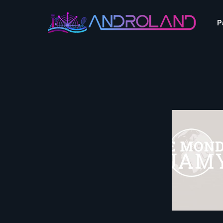
Aquascope au Futuroscope
AnimaParc
P
O’Gliss Park
Bagatelle
Wave Island
Cita Parc
Aquascope au Futuro
Cobac Parc
AnimaParc
O’Gliss Park
Denain Evasion
Bagatelle
Wave Island
Dennlys Parc
Cita Parc
Disney Adventure World
Cobac Parc
Denain Evasion
Disneyland Paris
Festyland
Dennlys Parc
Fééryland
Disney Adventure Worl
Fraispertuis-City
Disneyland Paris
Festyland
Fééryland
Fraispertuis-City