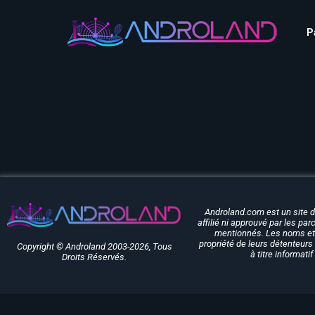
Aquascope au Futuroscope
AnimaParc
P
O’Gliss Park Vendée
Bagatelle
Wave Island
Cita Parc
Aquascope au Futuro
Cobac Parc
AnimaParc
O’Gliss Park Vendée
Denain Evasion
Bagatelle
Wave Island
Dennlys Parc
Cita Parc
Disney Adventure World
Cobac Parc
Denain Evasion
Disneyland Paris
Festyland
Dennlys Parc
Androland.com est un site 
Fééryland
Disney Adventure Worl
affilié ni approuvé par les pa
mentionnés. Les noms et 
propriété de leurs détenteurs 
Fraispertuis-City
Disneyland Paris
Copyright © Androland 2003-2026, Tous
à titre informati
Droits Réservés.
Festyland
Fééryland
Fraispertuis-City