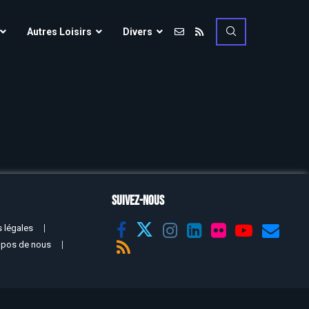
Vulcania
Autres Loisirs
Divers
Walibi Rhône-Alpes
Walt Disney Studios
Vulcania
Walygator Grand EST
Walibi Rhône-Alpes
Winnoland
Walt Disney Studios
Walygator Grand EST
Winnoland
SUIVEZ-NOUS
ce
 légales
opos de nous