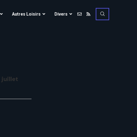
Vulcania
Autres Loisirs
Divers
Walibi Rhône-Alpes
Walt Disney Studios
Vulcania
Walygator Grand EST
Walibi Rhône-Alpes
Winnoland
Walt Disney Studios
Walygator Grand EST
juillet
Winnoland
ce