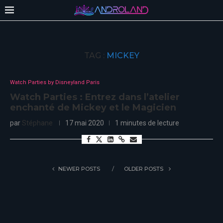
TAG :
MICKEY
Watch Parties by Disneyland Paris
Watch Parties : Entrez dans l’atelier
enchanté de Mickey et le Magicien
par
Stéphane
17 mai 2020
1 minutes de lecture
NEWER POSTS
OLDER POSTS