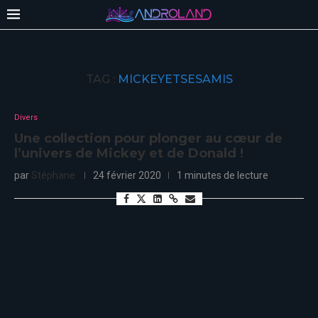
TAG :
MICKEYETSESAMIS
Divers
Une collection pour plonger au cœur de
l’univers de Mickey et de Donald !
par
Stéphane
24 février 2020
1 minutes de lecture