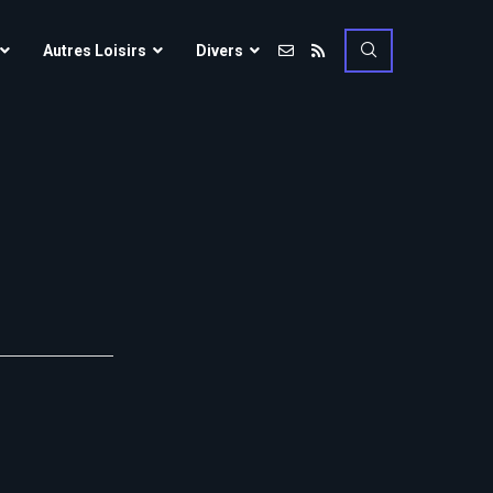
Vulcania
Autres Loisirs
Divers
Walibi Rhône-Alpes
Walt Disney Studios
Vulcania
Walygator Grand EST
Walibi Rhône-Alpes
Winnoland
Walt Disney Studios
Walygator Grand EST
Winnoland
ce