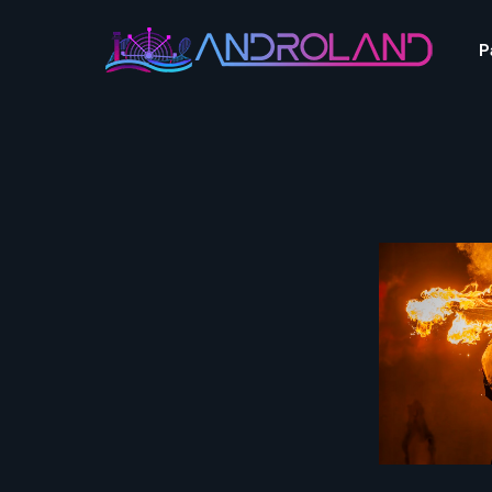
Aquascope au Futuroscope
AnimaParc
P
O’Gliss Park
Bagatelle
Wave Island
Cita Parc
Aquascope au Futuro
Cobac Parc
AnimaParc
O’Gliss Park
Denain Evasion
Bagatelle
Wave Island
Dennlys Parc
Cita Parc
Disney Adventure World
Cobac Parc
Denain Evasion
Disneyland Paris
Festyland
Dennlys Parc
Fééryland
Disney Adventure Worl
Fraispertuis-City
Disneyland Paris
Festyland
Fééryland
Fraispertuis-City