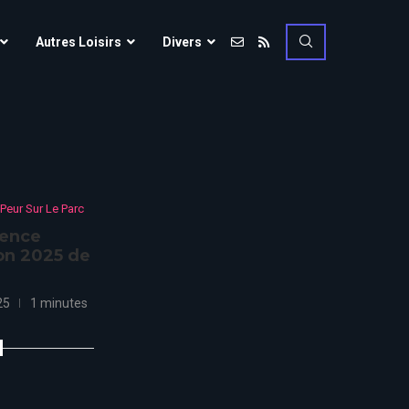
Vulcania
Autres Loisirs
Divers
Walibi Rhône-Alpes
Walt Disney Studios
Vulcania
Walygator Grand EST
Walibi Rhône-Alpes
Winnoland
Walt Disney Studios
 Peur Sur Le Parc
Walygator Grand EST
uence
Winnoland
ion 2025 de
ce
25
1 minutes