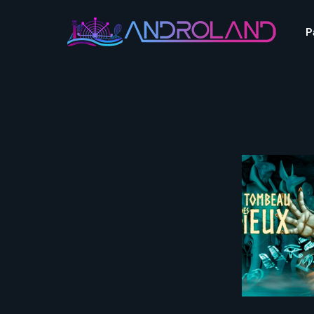
Aquascope au Futuroscope
AnimaParc
P
O’Gliss Park
Bagatelle
Wave Island
Cita Parc
Aquascope au Futuro
Cobac Parc
AnimaParc
O’Gliss Park
Denain Evasion
Bagatelle
Wave Island
Dennlys Parc
Cita Parc
Disney Adventure World
Cobac Parc
Denain Evasion
Disneyland Paris
Festyland
Dennlys Parc
Fééryland
Disney Adventure Worl
Fraispertuis-City
Disneyland Paris
Festyland
Fééryland
Fraispertuis-City