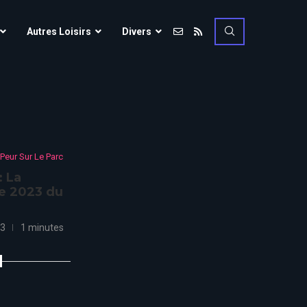
Vulcania
Autres Loisirs
Divers
Walibi Rhône-Alpes
Walt Disney Studios
Vulcania
Walygator Grand EST
Walibi Rhône-Alpes
Winnoland
Walt Disney Studios
 Peur Sur Le Parc
Walygator Grand EST
: La
Winnoland
e 2023 du
ce
23
1 minutes