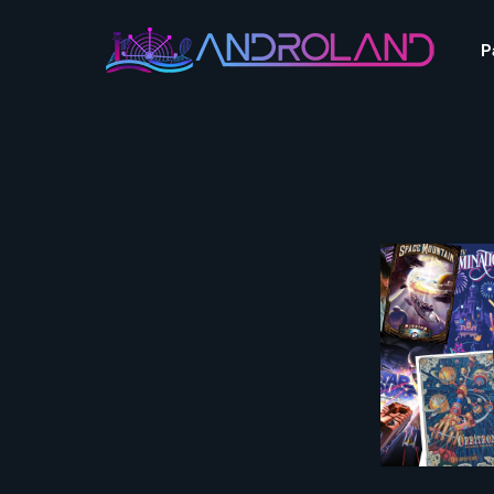
Aquascope au Futuroscope
AnimaParc
P
O’Gliss Park
Bagatelle
Wave Island
Cita Parc
Aquascope au Futuro
Cobac Parc
AnimaParc
O’Gliss Park
Denain Evasion
Bagatelle
Wave Island
Dennlys Parc
Cita Parc
Disney Adventure World
Cobac Parc
Denain Evasion
Disneyland Paris
Festyland
Dennlys Parc
Fééryland
Disney Adventure Worl
Fraispertuis-City
Disneyland Paris
Festyland
Fééryland
Fraispertuis-City