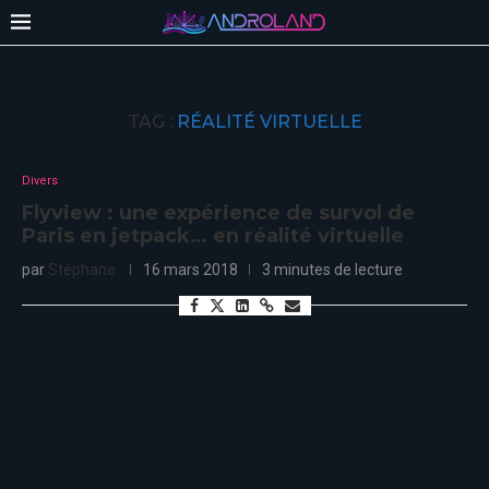
TAG :
RÉALITÉ VIRTUELLE
Divers
Flyview : une expérience de survol de
Paris en jetpack… en réalité virtuelle
par
Stéphane
16 mars 2018
3 minutes de lecture