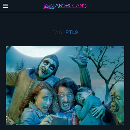
TAG :
RTL9