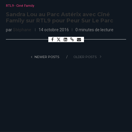
RTL9 - Ciné Family
Sandra Lou au Parc Astérix avec Ciné
Family sur RTL9 pour Peur Sur Le Parc
par
Stéphane
14 octobre 2016
0 minutes de lecture
NEWER POSTS
OLDER POSTS