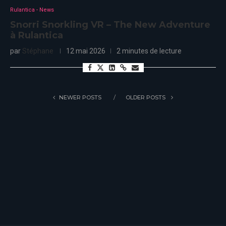
Rulantica - News
Snorri Snorkling VR – The New Adventure
à Rulantica
par
Stéphane
12 mai 2026
2 minutes de lecture
NEWER POSTS
OLDER POSTS