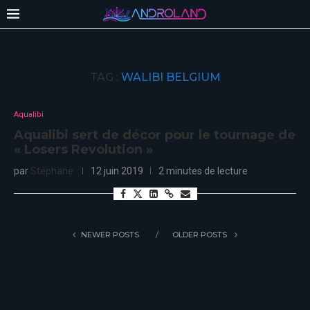
TAG :
WALIBI BELGIUM
Aqualibi
Aqualibi sert de décor pour le tournage de
« Losers Revolution »
par
Stéphane
12 juin 2019
2 minutes de lecture
NEWER POSTS
OLDER POSTS