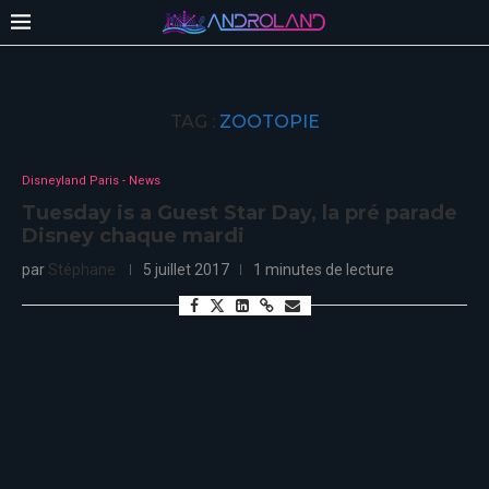
TAG :
ZOOTOPIE
Disneyland Paris - News
Tuesday is a Guest Star Day, la pré parade
Disney chaque mardi
par
Stéphane
5 juillet 2017
1 minutes de lecture