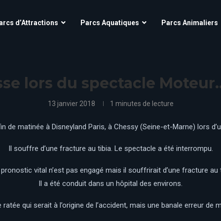
Aqua’Fun Park à Cobac Parc
OK CORRAL
arcs d’Attractions
Parcs Aquatiques
Parcs Animaliers
Futuroscope
Village Nature – Aqualagon
O’Fun Park
Grinyland
Parc Astérix
Kingoland
scope
Aqua’Fun Park à Cobac Parc
Parc Des Combes
OK CORRAL
La Mer de Sable
Futuroscope
Village Nature – Aqualagon
sse lors du spectacle Moteur
Parc Du Bocasse
O’Fun Park
La Récré des 3 Curés
Grinyland
Parc Astérix
Kingoland
Parc Saint Paul
Le Jardin d’acclimatation
13 janvier 2018
1 minutes de lecture
Parc Spirou Provence
Parc Des Combes
Le Pal
La Mer de Sable
Puy Du Fou
Parc Du Bocasse
n de matinée à Disneyland Paris, à Chessy (Seine-et-Marne) lors d’un
Le parc du Petit Prince
La Récré des 3 Curés
Mirapolis
Parc Saint Paul
Le Jardin d’acclimatation
Il souffre d’une fracture au tibia. Le spectacle a été interrompu.
Parc Spirou Proven
d
Le Pal
Nigloland
pronostic vital n’est pas engagé mais il souffrirait d’une fracture au t
Puy Du Fou
Le parc du Petit Prince
Il a été conduit dans un hôpital des environs.
Mirapolis
Nigloland
ratée qui serait à l’origine de l’accident, mais une banale erreur de 