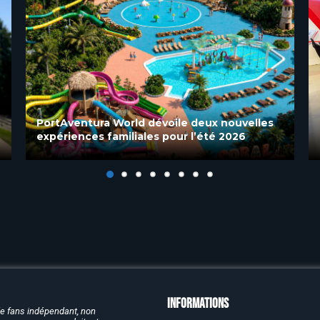
PortAventura World lance le « GP Festival » à
Ferrari Land pour vivre les Grands Prix
autrement
Informations
de fans indépendant, non