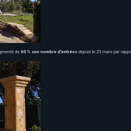
augmenté de
60 % son nombre d’entrées
depuis le 23 mars par rappo