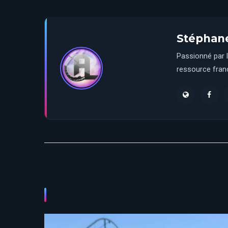
Stéphan
Passionné par l
ressource franç