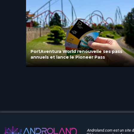
ss
PortAventura World dévoile deux nouvelles
expériences familiales pour l’été 2026
Androland.com est un site 