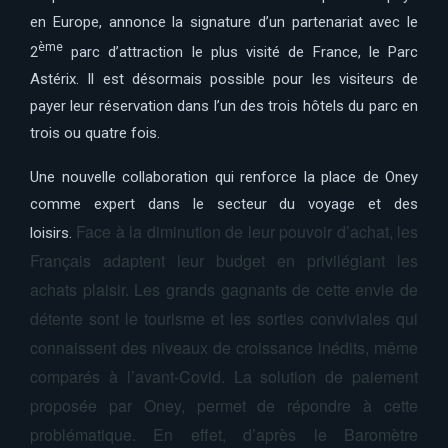
en Europe, annonce la signature d’un partenariat avec le
ème
2
parc d’attraction le plus visité de France, le Parc
Astérix. Il est désormais possible pour les visiteurs de
payer leur réservation dans l’un des trois hôtels du parc en
trois ou quatre fois.
Une nouvelle collaboration qui renforce la place de Oney
comme expert dans le secteur du voyage et des
Face à la diminution de leur pouvoir d’achat, les
loisirs.
Français adaptent leur budget en privilégiant les
achats plaisir. Les grands gagnants de cette envie de
détente sont le tourisme et les sorties conviviales qui
connaissent des niveaux de croissance inédits, même
comparés à l’avant-Covid
. La solution de paiement
proposée par Oney, permet de répondre à cette
problématique. En effet, d’après le Baromètre