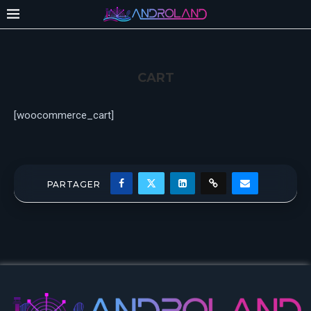
CART
[woocommerce_cart]
PARTAGER