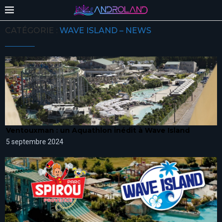
CATÉGORIE :
WAVE ISLAND – NEWS
Ventouxman : un Aquathlon inédit à Wave Island
5 septembre 2024