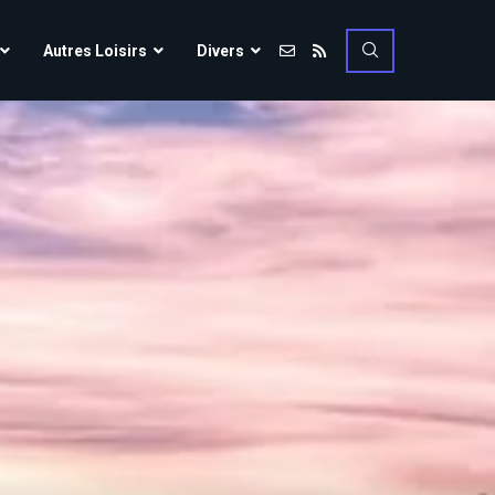
Vulcania
Autres Loisirs
Divers
Walibi Rhône-Alpes
Walt Disney Studios
Vulcania
Walygator Grand EST
Walibi Rhône-Alpes
Winnoland
Walt Disney Studios
Walygator Grand EST
Winnoland
ce