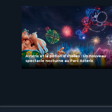
uvelle
Astérix et la potion d’étoiles : Un nouveau
spectacle nocturne au Parc Asterix