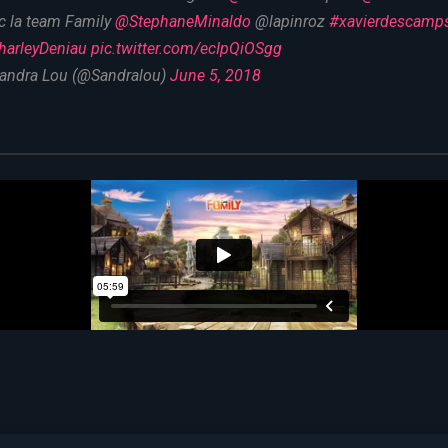
c la team Family
@StephaneMinaldo
@lapinroz
#xavierdescamp
arleyDeniau
pic.twitter.com/ecIpQiOSgg
andra Lou (@Sandralou)
June 5, 2018