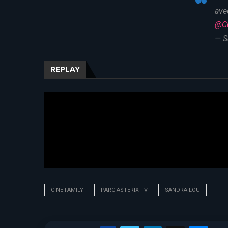
ave
@Ch
— S
REPLAY
CINÉ FAMILY
PARC-ASTERIX-TV
SANDRA LOU