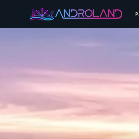
Aquascope au Futuroscope
AnimaParc
P
O’Gliss Park
Bagatelle
Wave Island
Cita Parc
Aquascope au Futuro
Cobac Parc
AnimaParc
O’Gliss Park
Denain Evasion
Bagatelle
Wave Island
Dennlys Parc
Cita Parc
Disney Adventure World
Cobac Parc
Denain Evasion
Disneyland Paris
Festyland
Dennlys Parc
Fééryland
Disney Adventure Worl
Fraispertuis-City
Disneyland Paris
Festyland
Fééryland
Fraispertuis-City