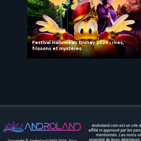
Blanche-Neige et les Sept Nains rouvre
après quatre mois de rénovation à
Disneyland Paris
Androland.com est un site 
affilié ni approuvé par les pa
mentionnés. Les noms et 
propriété de leurs détenteurs 
Copyright © Androland 2003-2026, Tous