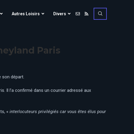
Vulcania
Autres Loisirs
Divers
Walibi Rhône-Alpes
Walt Disney Studios
Vulcania
Walygator Grand EST
neyland Paris
Walibi Rhône-Alpes
Winnoland
Walt Disney Studios
Walygator Grand EST
e son départ.
Winnoland
s. Il l’a confirmé dans un courrier adressé aux
ce
ts, «
interlocuteurs privilégiés car vous êtes élus pour