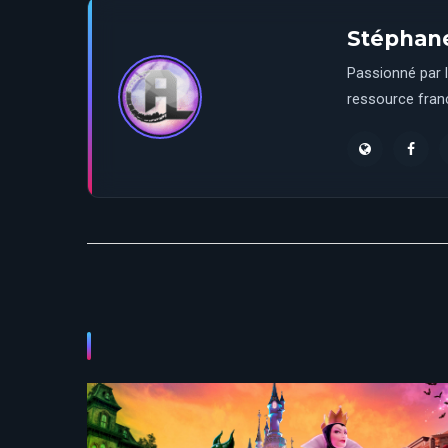
Stéphan
Passionné par l
ressource franç