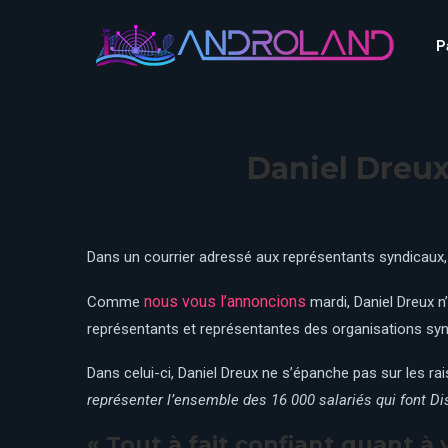
Aquascope au Futuroscope
AnimaParc
P
O’Gliss Park
Bagatelle
Wave Island
Cita Parc
Aquascope au Futuro
Cobac Parc
AnimaParc
O’Gliss Park
Daniel Dreux
Denain Evasion
Bagatelle
Wave Island
Dennlys Parc
Cita Parc
Disney Adventure World
Cobac Parc
Denain Evasion
Dans un courrier adressé aux représentants syndicaux,
Disneyland Paris
Festyland
Dennlys Parc
nous vous l’annoncions
Comme
mardi, Daniel Dreux n
Fééryland
Disney Adventure Worl
représentants et représentantes des organisations syn
Fraispertuis-City
Disneyland Paris
Dans celui-ci, Daniel Dreux ne s’épanche pas sur les r
Festyland
représenter l’ensemble des 16 000 salariés qui font Di
Fééryland
« Tout à fait confiant quant à 
Fraispertuis-City