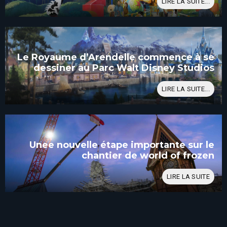
LIRE LA SUITE...
Le Royaume d’Arendelle commence à se
dessiner au Parc Walt Disney Studios
LIRE LA SUITE...
Unee nouvelle étape importante sur le
chantier de world of frozen
LIRE LA SUITE